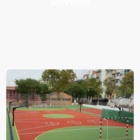
Servicios
Transformamos espacios públicos y privados en
entornos seguros. Nuestros pavimentos de caucho
continuo destacan por su máxima absorción de
impactos, propiedades antideslizantes y una
durabilidad. Diseñamos superficies personalizadas
que protegen a los más pequeños y ofrecen
ergonomía en instalaciones de salud y deporte.