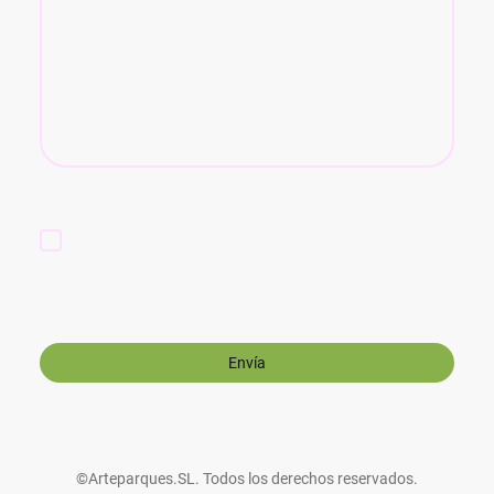
Estoy de acuerdo en que estos datos se almacenen y
procesen con el fin de establecer contacto. Soy
consciente de que puedo revocar mi consentimiento en
cualquier momento.
*
* Indica los campos obligatorios
Envía
©Arteparques.SL. Todos los derechos reservados.